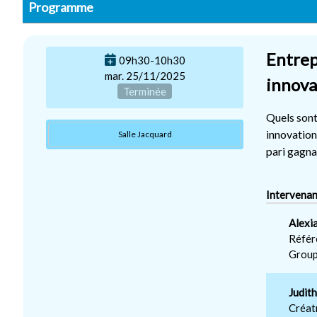
Programme
Entrep
09h30-10h30
mar. 25/11/2025
innova
Terminée
Quels sont
innovation
Salle Jacquard
pari gagnan
Intervenan
Alexi
Référ
Group
Judi
Créat