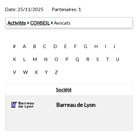
Partenaires: 1
Date:
25/11/2025
Activités
CONSEIL
Avocats
#
A
B
C
D
E
F
G
H
I
J
K
L
M
N
O
P
Q
R
S
T
U
V
W
X
Y
Z
Société
Barreau de Lyon