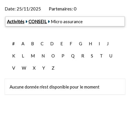
Partenaires: 0
Date:
25/11/2025
Activités
CONSEIL
Micro assurance
#
A
B
C
D
E
F
G
H
I
J
K
L
M
N
O
P
Q
R
S
T
U
V
W
X
Y
Z
Aucune donnée n'est disponible pour le moment