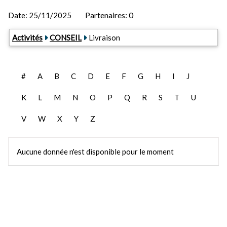
Partenaires: 0
Date:
25/11/2025
Activités
CONSEIL
Livraison
#
A
B
C
D
E
F
G
H
I
J
K
L
M
N
O
P
Q
R
S
T
U
V
W
X
Y
Z
Aucune donnée n'est disponible pour le moment