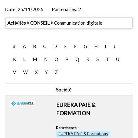
Partenaires: 2
Date:
25/11/2025
Activités
CONSEIL
Communication digitale
#
A
B
C
D
E
F
G
H
I
J
K
L
M
N
O
P
Q
R
S
T
U
V
W
X
Y
Z
Société
EUREKA PAIE &
FORMATION
Représente :
EUREKA PAIE & Formations