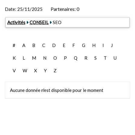
Partenaires: 0
Date:
25/11/2025
Activités
CONSEIL
SEO
#
A
B
C
D
E
F
G
H
I
J
K
L
M
N
O
P
Q
R
S
T
U
V
W
X
Y
Z
Aucune donnée n'est disponible pour le moment